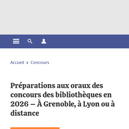
Gestion des cookies
Ouvrir le menu principal
Ouvrir le moteur de recherche
Ouvrir le menu Profils
Vous êtes ici :
Accueil
Concours
Préparations aux oraux des
concours des bibliothèques en
2026 – À Grenoble, à Lyon ou à
distance