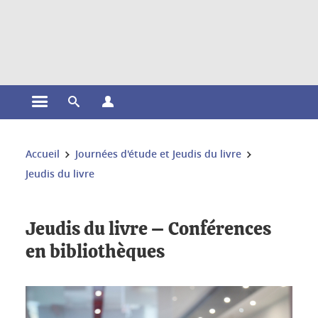
Gestion des cookies
Ouvrir le menu principal
Ouvrir le moteur de recherche
Ouvrir le menu Profils
Vous êtes ici :
Accueil
Journées d'étude et Jeudis du livre
Jeudis du livre
Jeudis du livre – Conférences
en bibliothèques