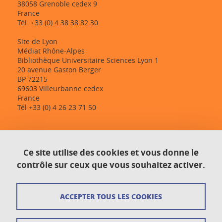
38058 Grenoble cedex 9
France
Tél. +33 (0) 4 38 38 82 30
Site de Lyon
Médiat Rhône-Alpes
Bibliothèque Universitaire Sciences Lyon 1
20 avenue Gaston Berger
BP 72215
69603 Villeurbanne cedex
France
Tél +33 (0) 4 26 23 71 50
Contact
Ce site utilise des cookies et vous donne le
Plan du site
contrôle sur ceux que vous souhaitez activer.
Crédits
ACCEPTER TOUS LES COOKIES
Mentions légales
Données personnelles