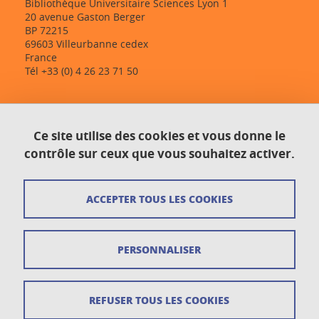
Bibliothèque Universitaire Sciences Lyon 1
20 avenue Gaston Berger
BP 72215
69603 Villeurbanne cedex
France
Tél +33 (0) 4 26 23 71 50
Contact
Ce site utilise des cookies et vous donne le
Plan du site
contrôle sur ceux que vous souhaitez activer.
Crédits
ACCEPTER TOUS LES COOKIES
Mentions légales
Données personnelles
PERSONNALISER
Gestion des cookies
Newsletter
REFUSER TOUS LES COOKIES