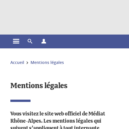
Gestion des cookies
Ouvrir le menu principal
Ouvrir le moteur de recherche
Ouvrir le menu Profils
Vous êtes ici :
Accueil
Mentions légales
Mentions légales
Vous visitez le site web officiel de Médiat
Rhône-Alpes. Les mentions légales qui
suivent s'appliquent à tout internaute