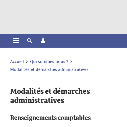
Gestion des cookies
Ouvrir le menu principal
Ouvrir le moteur de recherche
Ouvrir le menu Profils
Vous êtes ici :
Accueil
Qui sommes-nous ?
Modalités et démarches administratives
Modalités et démarches
administratives
Renseignements comptables