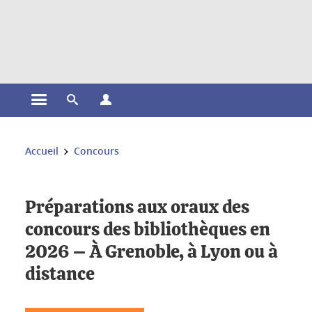
Gestion des cookies
Ouvrir le menu principal
Ouvrir le moteur de recherche
Ouvrir le menu Profils
Vous êtes ici :
Accueil
Concours
Préparations aux oraux des
concours des bibliothèques en
2026 – À Grenoble, à Lyon ou à
distance