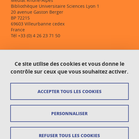
Médiat Rhône-Alpes
Bibliothèque Universitaire Sciences Lyon 1
20 avenue Gaston Berger
BP 72215
69603 Villeurbanne cedex
France
Tél +33 (0) 4 26 23 71 50
Contact
Ce site utilise des cookies et vous donne le
Plan du site
contrôle sur ceux que vous souhaitez activer.
Crédits
ACCEPTER TOUS LES COOKIES
Mentions légales
Données personnelles
PERSONNALISER
Gestion des cookies
Newsletter
REFUSER TOUS LES COOKIES