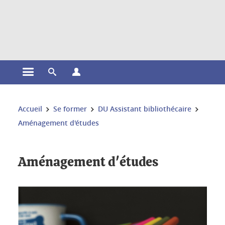
Gestion des cookies
Ouvrir le menu principal
Ouvrir le moteur de recherche
Ouvrir le menu Profils
Vous êtes ici :
Accueil
Se former
DU Assistant bibliothécaire
Aménagement d'études
Aménagement d'études