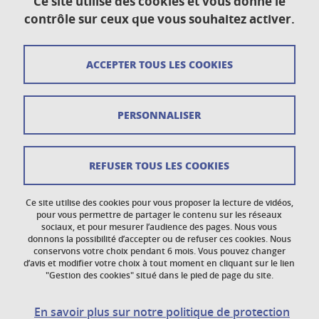
Ce site utilise des cookies et vous donne le
Plan du site
contrôle sur ceux que vous souhaitez activer.
Crédits
ACCEPTER TOUS LES COOKIES
Mentions légales
Données personnelles
PERSONNALISER
Gestion des cookies
Newsletter
REFUSER TOUS LES COOKIES
Accessibilité : non conforme
Ce site utilise des cookies pour vous proposer la lecture de vidéos,
Politique des cookies
pour vous permettre de partager le contenu sur les réseaux
sociaux, et pour mesurer l’audience des pages. Nous vous
donnons la possibilité d’accepter ou de refuser ces cookies. Nous
Réclamations
conservons votre choix pendant 6 mois. Vous pouvez changer
d’avis et modifier votre choix à tout moment en cliquant sur le lien
"Gestion des cookies" situé dans le pied de page du site.
En savoir plus sur notre politique de protection