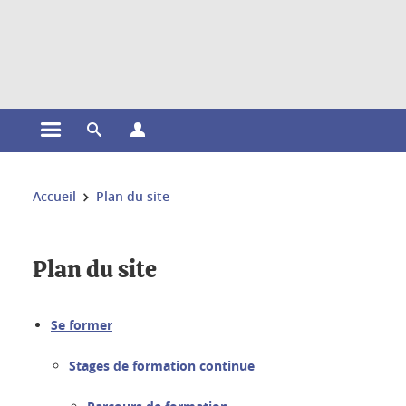
Gestion des cookies
Ouvrir le menu principal
Ouvrir le moteur de recherche
Ouvrir le menu Profils
Vous êtes ici :
Accueil
Plan du site
Plan du site
Se former
Stages de formation continue