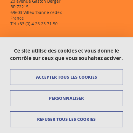
20 avenue Gaston Berger
BP 72215
69603 Villeurbanne cedex
France
Tél +33 (0) 4 26 23 71 50
Contact
Ce site utilise des cookies et vous donne le
Plan du site
contrôle sur ceux que vous souhaitez activer.
Crédits
ACCEPTER TOUS LES COOKIES
Mentions légales
Données personnelles
PERSONNALISER
Gestion des cookies
Newsletter
REFUSER TOUS LES COOKIES
Accessibilité : non conforme