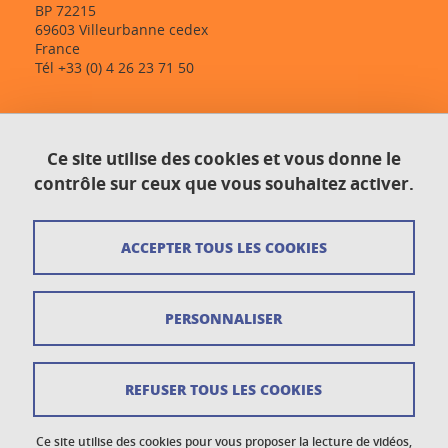
BP 72215
69603 Villeurbanne cedex
France
Tél +33 (0) 4 26 23 71 50
Contact
Ce site utilise des cookies et vous donne le
Plan du site
contrôle sur ceux que vous souhaitez activer.
Crédits
ACCEPTER TOUS LES COOKIES
Mentions légales
Données personnelles
PERSONNALISER
Gestion des cookies
Newsletter
REFUSER TOUS LES COOKIES
Accessibilité : non conforme
Ce site utilise des cookies pour vous proposer la lecture de vidéos,