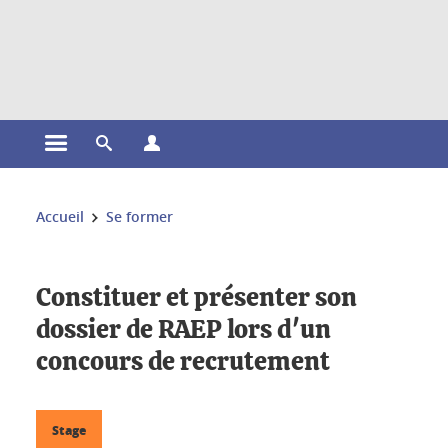
Gestion des cookies
Ouvrir le menu principal
Ouvrir le moteur de recherche
Ouvrir le menu Profils
Vous êtes ici :
Accueil
Se former
Constituer et présenter son
dossier de RAEP lors d'un
concours de recrutement
Stage