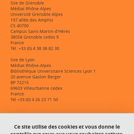
Site de Grenoble
Médiat Rhône-Alpes
Université Grenoble Alpes
197 allée des Amphis
CS 40700
Campus Saint-Martin-d'Hères
38058 Grenoble cedex 9
France
Tél. +33 (0) 4 38 38 82 30
Site de Lyon
Médiat Rhône-Alpes
Bibliothèque Universitaire Sciences Lyon 1
20 avenue Gaston Berger
BP 72215
69603 Villeurbanne cedex
France
Tél +33 (0) 4 26 23 71 50
Contact
Ce site utilise des cookies et vous donne le
Plan du site