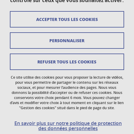
contrôle sur ceux que vous souhaitez activer.
Crédits
ACCEPTER TOUS LES COOKIES
Mentions légales
Données personnelles
PERSONNALISER
Gestion des cookies
Newsletter
REFUSER TOUS LES COOKIES
Accessibilité : non conforme
Ce site utilise des cookies pour vous proposer la lecture de vidéos,
Politique des cookies
pour vous permettre de partager le contenu sur les réseaux
sociaux, et pour mesurer l’audience des pages. Nous vous
donnons la possibilité d’accepter ou de refuser ces cookies. Nous
Réclamations
conservons votre choix pendant 6 mois. Vous pouvez changer
d’avis et modifier votre choix à tout moment en cliquant sur le lien
"Gestion des cookies" situé dans le pied de page du site.
En savoir plus sur notre politique de protection
des données personnelles