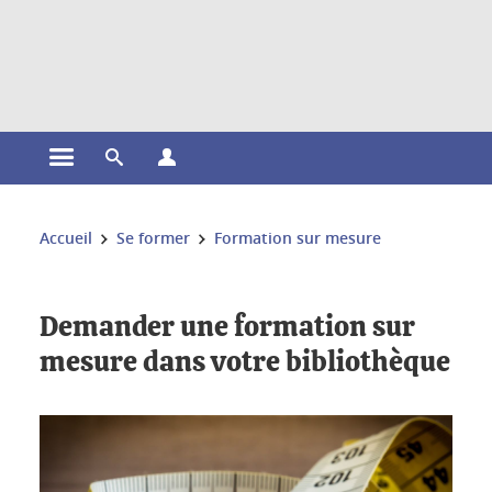
Gestion des cookies
Ouvrir le menu principal
Ouvrir le moteur de recherche
Ouvrir le menu Profils
Vous êtes ici :
Accueil
Se former
Formation sur mesure
Demander une formation sur
mesure dans votre bibliothèque