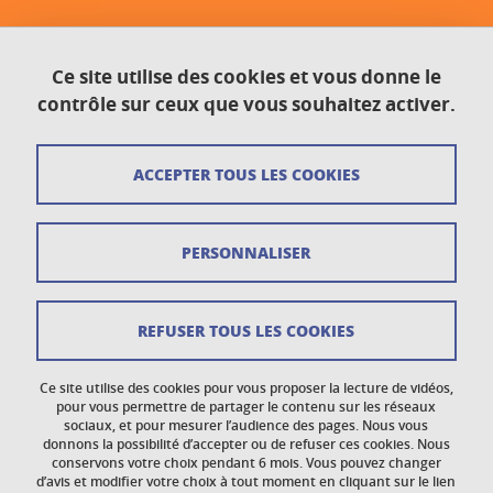
Contact
Ce site utilise des cookies et vous donne le
Plan du site
contrôle sur ceux que vous souhaitez activer.
Crédits
ACCEPTER TOUS LES COOKIES
Mentions légales
Données personnelles
PERSONNALISER
Gestion des cookies
Newsletter
REFUSER TOUS LES COOKIES
Accessibilité : non conforme
Ce site utilise des cookies pour vous proposer la lecture de vidéos,
Politique des cookies
pour vous permettre de partager le contenu sur les réseaux
sociaux, et pour mesurer l’audience des pages. Nous vous
donnons la possibilité d’accepter ou de refuser ces cookies. Nous
Réclamations
conservons votre choix pendant 6 mois. Vous pouvez changer
d’avis et modifier votre choix à tout moment en cliquant sur le lien