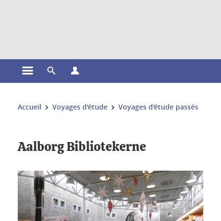
Gestion des cookies
Ouvrir le menu principal
Ouvrir le moteur de recherche
Ouvrir le menu Profils
Vous êtes ici :
Accueil
Voyages d'étude
Voyages d'étude passés
Aalborg Bibliotekerne