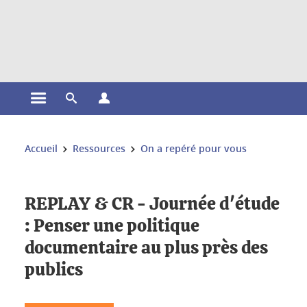
Gestion des cookies
Ouvrir le menu principal
Ouvrir le moteur de recherche
Ouvrir le menu Profils
Vous êtes ici :
Accueil
Ressources
On a repéré pour vous
REPLAY & CR - Journée d'étude
: Penser une politique
documentaire au plus près des
publics