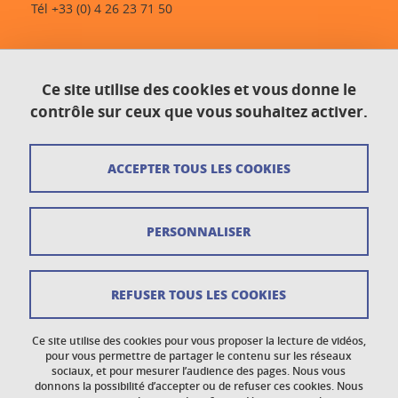
Tél +33 (0) 4 26 23 71 50
Contact
Ce site utilise des cookies et vous donne le
Plan du site
contrôle sur ceux que vous souhaitez activer.
Crédits
ACCEPTER TOUS LES COOKIES
Mentions légales
Données personnelles
PERSONNALISER
Gestion des cookies
Newsletter
REFUSER TOUS LES COOKIES
Accessibilité : non conforme
Ce site utilise des cookies pour vous proposer la lecture de vidéos,
Politique des cookies
pour vous permettre de partager le contenu sur les réseaux
sociaux, et pour mesurer l’audience des pages. Nous vous
donnons la possibilité d’accepter ou de refuser ces cookies. Nous
Réclamations