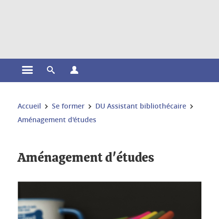
Gestion des cookies
Ouvrir le menu principal
Ouvrir le moteur de recherche
Ouvrir le menu Profils
Vous êtes ici :
Accueil
Se former
DU Assistant bibliothécaire
Aménagement d'études
Aménagement d'études