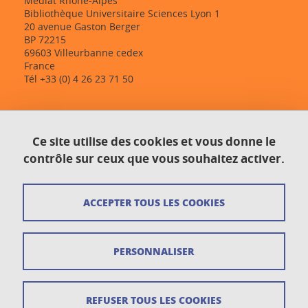
Médiat Rhône-Alpes
Bibliothèque Universitaire Sciences Lyon 1
20 avenue Gaston Berger
BP 72215
69603 Villeurbanne cedex
France
Tél +33 (0) 4 26 23 71 50
Contact
Ce site utilise des cookies et vous donne le
Plan du site
contrôle sur ceux que vous souhaitez activer.
Crédits
ACCEPTER TOUS LES COOKIES
Mentions légales
Données personnelles
PERSONNALISER
Gestion des cookies
Newsletter
REFUSER TOUS LES COOKIES