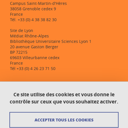
Campus Saint-Martin-d'Hères
38058 Grenoble cedex 9
France
Tél. +33 (0) 4 38 38 82 30
Site de Lyon
Médiat Rhône-Alpes
Bibliothèque Universitaire Sciences Lyon 1
20 avenue Gaston Berger
BP 72215
69603 Villeurbanne cedex
France
Tél +33 (0) 4 26 23 71 50
Contact
Ce site utilise des cookies et vous donne le
Plan du site
contrôle sur ceux que vous souhaitez activer.
Crédits
ACCEPTER TOUS LES COOKIES
Mentions légales