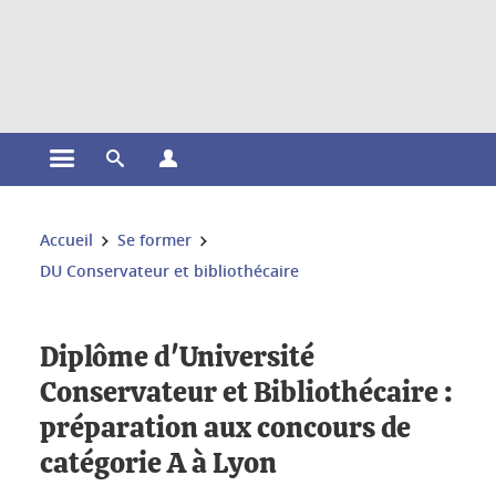
Gestion des cookies
Ouvrir le menu principal
Ouvrir le moteur de recherche
Ouvrir le menu Profils
Vous êtes ici :
Accueil
Se former
DU Conservateur et bibliothécaire
Diplôme d'Université
Conservateur et Bibliothécaire :
préparation aux concours de
catégorie A à Lyon