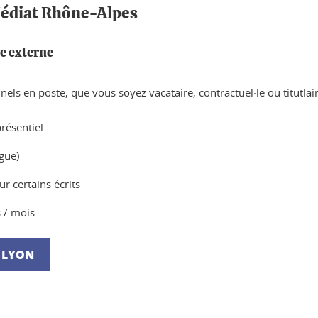
 Médiat Rhône-Alpes
e externe
s en poste, que vous soyez vacataire, contractuel·le ou titutlair
présentiel
gue)
ur certains écrits
 / mois
À LYON