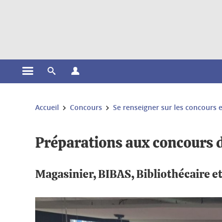
Gestion des cookies
Ouvrir le menu principal
Ouvrir le moteur de recherche
Ouvrir le menu Profils
Vous êtes ici :
Accueil
Concours
Se renseigner sur les concours 
Préparations aux concours d
Magasinier, BIBAS, Bibliothécaire e